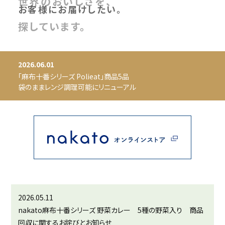
世界のおいしさを、
お届けします。
お客様にお届けしたい。
「おいしさはコミュニケーション」
探しています。
2026.06.01
「麻布十番シリーズ Polieat」商品5品
袋のままレンジ調理可能にリニューアル
2026.05.11
nakato麻布十番シリーズ 野菜カレー 5種の野菜入り 商品
回収に関するお詫びとお知らせ