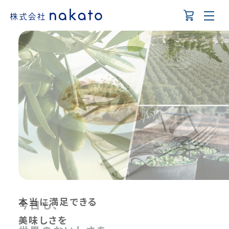
本当に満足できる
日本、そして世界から
今日も、
おいしさと豊かな食シーンを
美味しさを