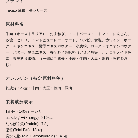
ブランド
nakato 麻布十番シリーズ
原材料名
牛肉（オーストラリア）、たまねぎ、トマトペースト、トマト、にんじん、
砂糖、セロリ、トマトピューレー、ラード、パン粉、食塩、赤ワイン、ポー
ク・チキンエキス、酵母エキスパウダー、小麦粉、ローストオニオンパウダ
ー、バター、酵母エキス、香辛料／調味料（アミノ酸等）、カロチノイド色
素、香辛料抽出物、（一部に乳成分・小麦・牛肉・大豆・鶏肉・豚肉を含
む）
アレルゲン（特定原材料等）
乳成分・小麦・牛肉・大豆・鶏肉・豚肉
栄養成分表示
1食分（140g）当たり
エネルギー(Energy) : 210kcal
たんぱく質(Protein) : 7.8g