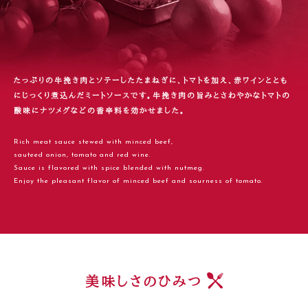
たっぷりの牛挽き肉とソテーしたたまねぎに、トマトを加え、
赤ワインととも
にじっくり煮込んだミートソースです。
牛挽き肉の旨みとさわやかなトマトの
酸味に
ナツメグなどの香辛料を効かせました。
Rich meat sauce stewed with minced beef,
sauteed onion, tomato and red wine.
Sauce is flavored with spice blended with nutmeg.
Enjoy the pleasant flavor of minced beef and sourness of tomato.
美味しさのひみつ