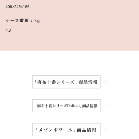
ケースサイズ（長面×短面×高さ） : mm
408×245×186
ケース重量 : kg
4.3