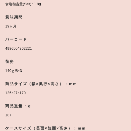
脂質(Total Fat) : 13.4g
炭水化物(Total Carbohydrate) : 14.6g
食塩相当量(Salt) : 1.8g
賞味期間
19ヶ月
バーコード
4986504302221
荷姿
140ｇ/8×3
商品サイズ（幅×奥行×高さ） : mm
125×27×170
商品重量 : g
167