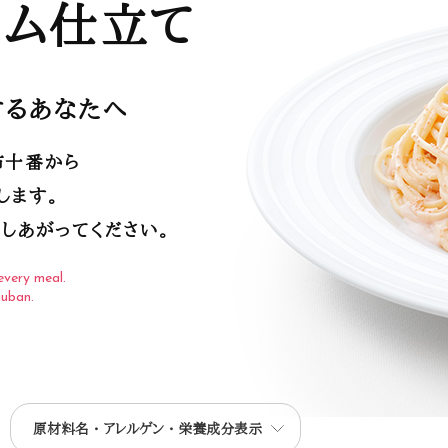
ーム仕立て
するあなたへ
布十番から
します。
しあがってください。
every meal.
juban.
原材料名・アレルゲン・栄養成分表示