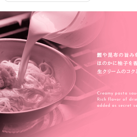
鰹や昆布の旨みを
ほのかに柚子を香
生クリームのコク
Creamy pasta sauc
Rich flavor of dri
added as secret s