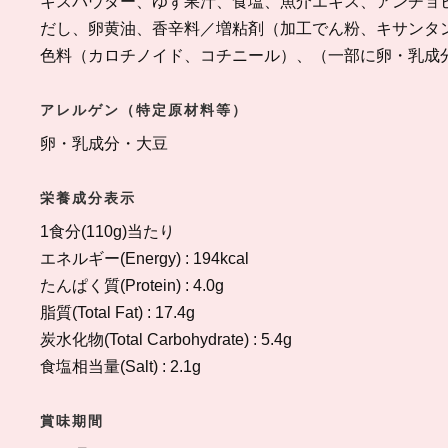
キスパウダー、ゆず果汁、食塩、魚介エキス、アンチョ
だし、卵黄油、香辛料／増粘剤（加工でん粉、キサンタ
色料（カロチノイド、コチニール）、（一部に卵・乳成
アレルゲン（特定原材料等）
卵・乳成分・大豆
栄養成分表示
1食分(110g)当たり
エネルギー(Energy) : 194kcal
たんぱく質(Protein) : 4.0g
脂質(Total Fat) : 17.4g
炭水化物(Total Carbohydrate) : 5.4g
食塩相当量(Salt) : 2.1g
賞味期間