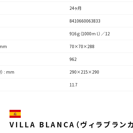
24ヶ月
8410660063833
916ｇ（1000ｍｌ）／12
 mm
70×70×288
962
 : mm
290×215×290
11.7
VILLA BLANCA
（ヴィラブラン