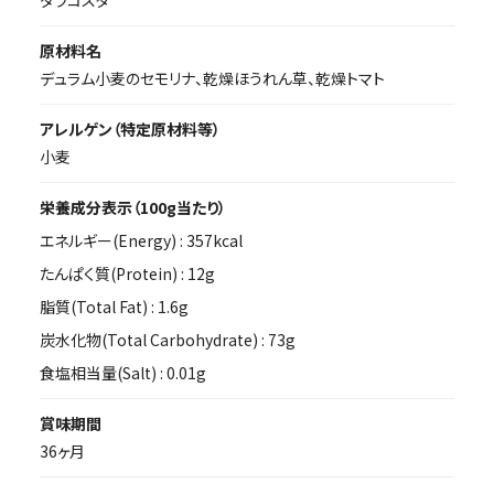
原材料名
デュラム小麦のセモリナ、乾燥ほうれん草、乾燥トマト
アレルゲン（特定原材料等）
小麦
栄養成分表示（100g当たり）
エネルギー(Energy) :
357kcal
たんぱく質(Protein) :
12g
脂質(Total Fat) :
1.6g
炭水化物(Total Carbohydrate) :
73g
食塩相当量(Salt) :
0.01g
賞味期間
36ヶ月