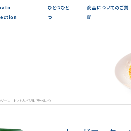
kato
ひとつひと
商品についてのご質
lection
つ
問
ソース トマト＆バジル（ラセルバ）