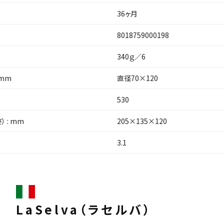
36ヶ月
8018759000198
340ｇ／6
 mm
直径70×120
530
 : mm
205×135×120
3.1
LaSelva
（ラセルバ）