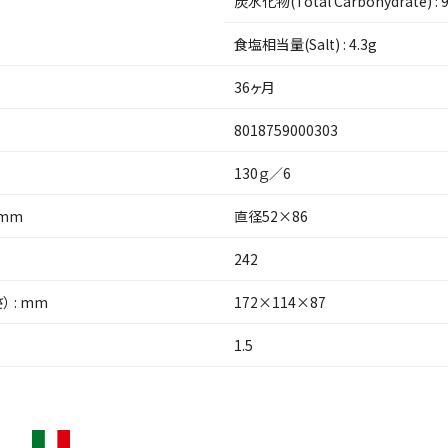
炭水化物(Total Carbohydrate) :
食塩相当量(Salt) :
4.3g
36ヶ月
8018759000303
130ｇ／6
 mm
直径52×86
242
 : mm
172×114×87
1.5