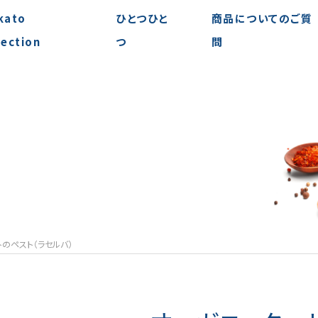
kato
ひとつひと
商品についてのご質
lection
つ
問
のペスト（ラセルバ）