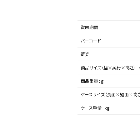
賞味期間
バーコード
荷姿
商品サイズ（幅×奥行×高さ） :
商品重量 : g
ケースサイズ（長面×短面×高さ）
ケース重量 : kg